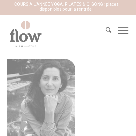
COURS A L’ANNEE YOGA, PILATES & QI GONG : places
disponibles pour la rentrée !